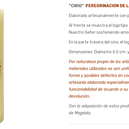
“CIRIO”
PEREGRINACION DE L
was:
is:
$300.00.
$1
Elaborado artesanalmente con pa
Al frente se muestra el logotipo
Nuestro Señor sosteniendo amo
En la parte trasera del cirio, el l
Dimensiones: Diámetro 6.5 cm. y
Por naturaleza propia de los art
materiales utilizados no son uni
forma y posibles defectos en co
artesanía elaborada especialme
funcionabilidad de acuerdo a su 
devolución.
Con la adquisición de estos pro
de Magdala.