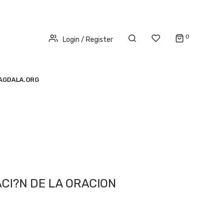
0
Login / Register
AGDALA.ORG
ACI?N DE LA ORACION
rrent
ice