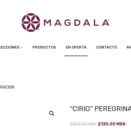
LECCIONES
PRODUCTOS
EN OFERTA
CONTACTO
M
ORACION
“CIRIO” PEREGRIN
Original
Cu
$
300.00
MXN
$
120.00
MXN
price
pr