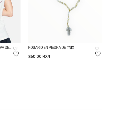
VA DE
ROSARIO EN PIEDRA DE ?NIX
ACI?N”
$
60.00
MXN