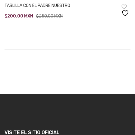
TABLILLA CON EL PADRE NUESTRO
Original
Current
$
200.00
MXN
$
250.00
MXN
price
price
was:
is:
$250.00.
$200.00.
VISITE EL SITIO OFICIAL