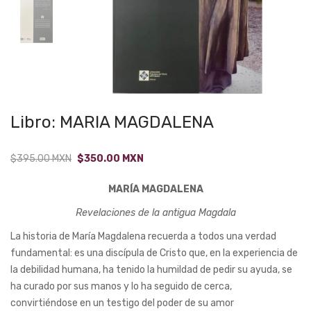
Libro: MARIA MAGDALENA
Original
Current
$
395.00
MXN
$
350.00
MXN
price
price
MARÍA MAGDALENA
was:
is:
$395.00.
$350.00.
Revelaciones de la antigua Magdala
La historia de María Magdalena recuerda a todos una verdad
fundamental: es una discípula de Cristo que, en la experiencia de
la debilidad humana, ha tenido la humildad de pedir su ayuda, se
ha curado por sus manos y lo ha seguido de cerca,
convirtiéndose en un testigo del poder de su amor