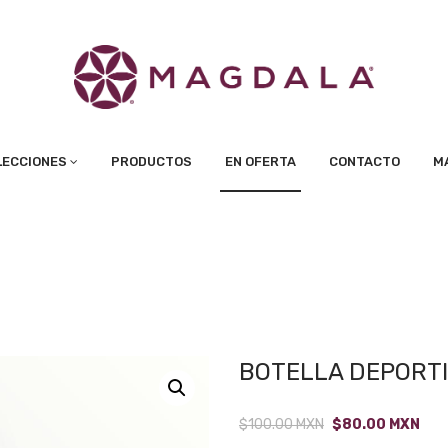
LECCIONES
PRODUCTOS
EN OFERTA
CONTACTO
M
BOTELLA DEPORT
Original
Cur
$
100.00
MXN
$
80.00
MXN
price
pric