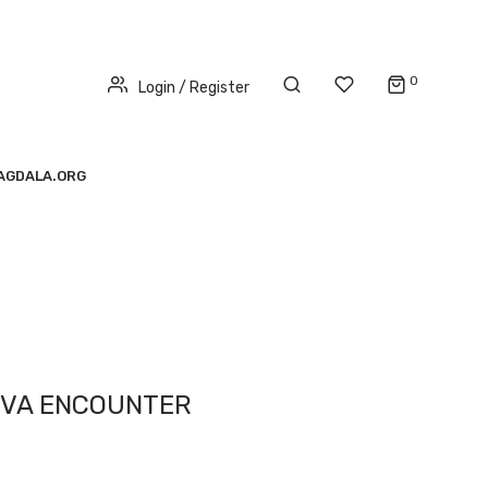
0
Login / Register
AGDALA.ORG
IVA ENCOUNTER
rent
e