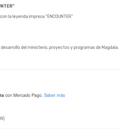
UNTER”
.00.
, con la leyenda impresa “ENCOUNTER”
l desarrollo del ministerio, proyectos y programas de Magdala.
ta
con Mercado Pago.
Saber más
XN)