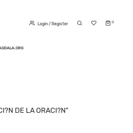
0
Login / Register
AGDALA.ORG
I?N DE LA ORACI?N”