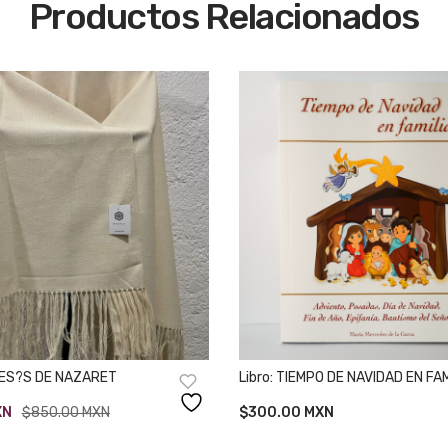
Productos Relacionados
ES?S DE NAZARET
Libro: TIEMPO DE NAVIDAD EN FAM
Current
XN
$
850.00
MXN
$
300.00
MXN
price