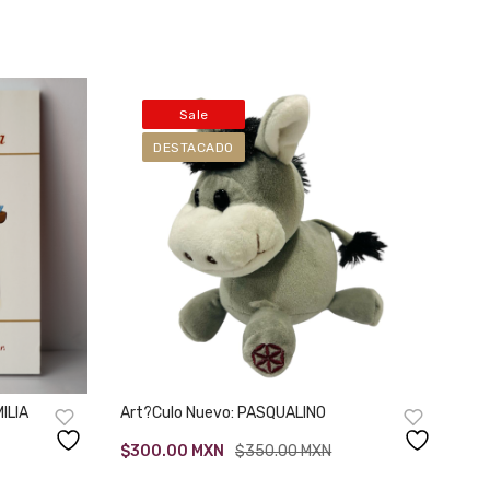
Sale
DESTACADO
ILIA
Art?culo Nuevo: PASQUALINO
Original
Current
$
300.00
MXN
$
350.00
MXN
price
price