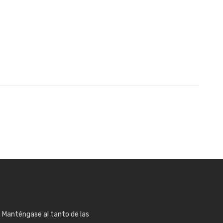
was:
is:
$350.00.
$300.00.
Manténgase al tanto de las