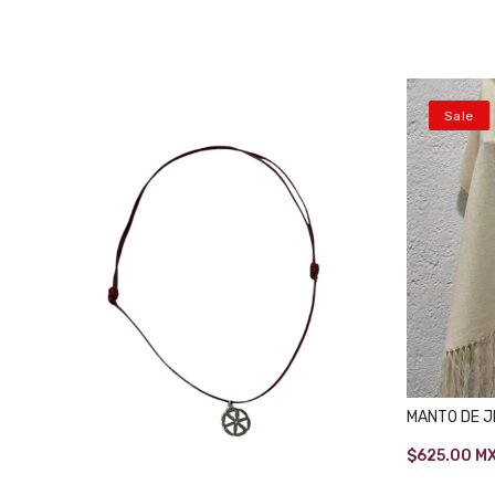
Sale
MANTO DE J
Original
$
625.00
M
price