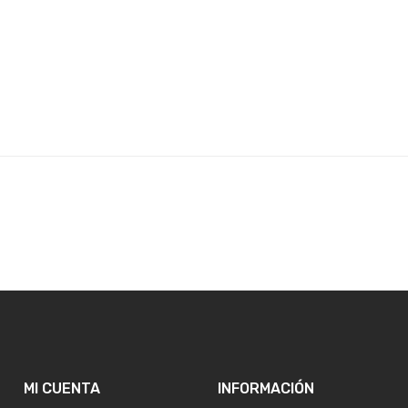
is:
$625.00.
MI CUENTA
INFORMACIÓN