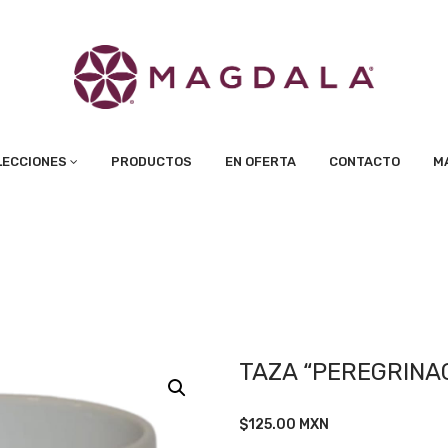
LECCIONES
PRODUCTOS
EN OFERTA
CONTACTO
M
TAZA “PEREGRINAC
$
125.00
MXN