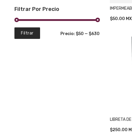
Filtrar Por Precio
IMPERMEAB
$
50.00
MX
Precio
Precio
Filtrar
Precio:
$50
—
$630
mínimo
máximo
LIBRETA D
$
250.00
M