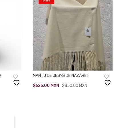
Sale
A
MANTO DE JES?S DE NAZARET
Original
Current
$
625.00
MXN
$
850.00
MXN
price
price
was:
is:
$850.00.
$625.00.