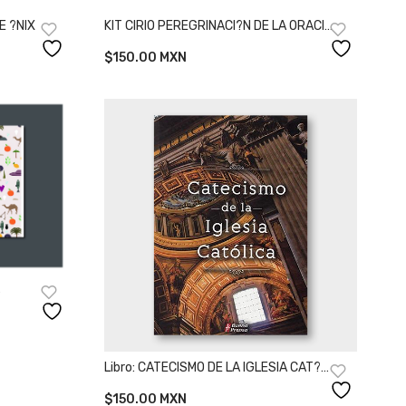
E ?NIX
KIT CIRIO PEREGRINACI?N DE LA ORACI?
N Y ROSARIO DE ?NIX
$
150.00
MXN
Libro: CATECISMO DE LA IGLESIA CAT?
LICA
$
150.00
MXN