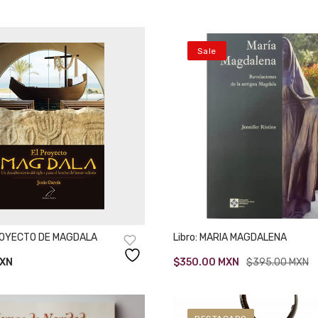
Sale
PROYECTO DE MAGDALA
Libro: MARIA MAGDALENA
Original
Current
XN
$
350.00
MXN
$
395.00
MXN
price
price
was:
is:
$395.00.
$350.00.