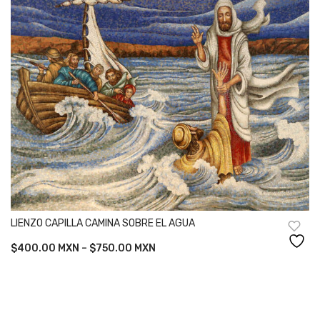
LIENZO CAPILLA CAMINA SOBRE EL AGUA
Price
$
400.00
MXN
–
$
750.00
MXN
range:
$400.00
through
$750.00