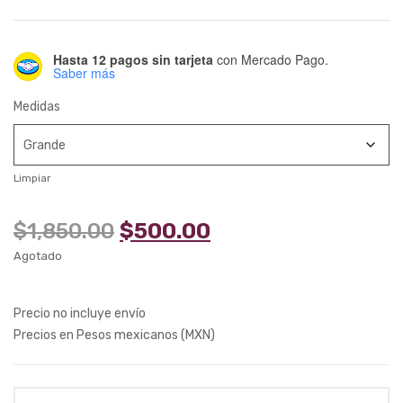
Hasta 12 pagos sin tarjeta
con Mercado Pago.
Saber más
Medidas
Limpiar
Original
Current
$
1,850.00
$
500.00
price
price
Agotado
was:
is:
$1,850.00.
$500.00.
Precio no incluye envío
Precios en Pesos mexicanos (MXN)
Cantidad