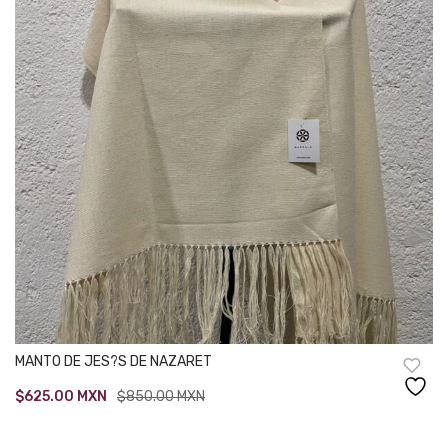
MANTO DE JES?S DE NAZARET
Original
Current
$
625.00
MXN
$
850.00
MXN
price
price
was:
is: