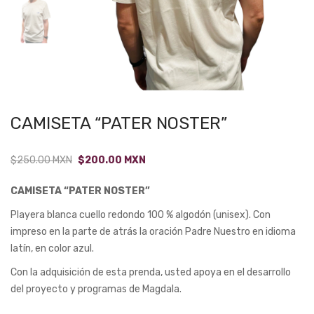
CAMISETA “PATER NOSTER”
Original
Current
$
250.00
MXN
$
200.00
MXN
price
price
CAMISETA “PATER NOSTER”
was:
is:
$250.00.
$200.00.
Playera blanca cuello redondo 100 % algodón (unisex). Con
impreso en la parte de atrás la oración Padre Nuestro en idioma
latín, en color azul.
Con la adquisición de esta prenda, usted apoya en el desarrollo
del proyecto y programas de Magdala.