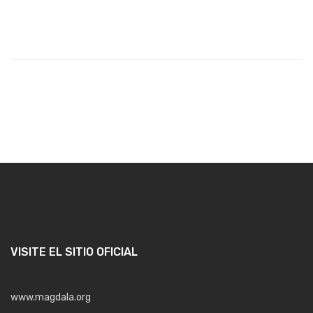
$850.00.
$625.00.
VISITE EL SITIO OFICIAL
www.magdala.org