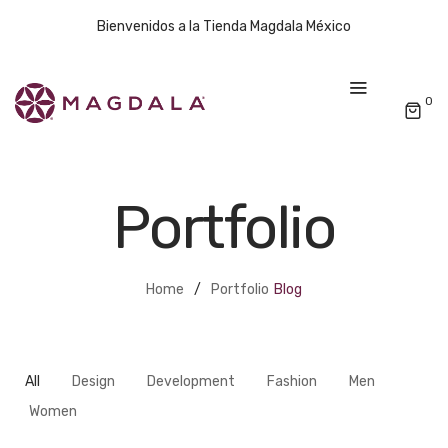
Bienvenidos a la Tienda Magdala México
0
Portfolio
Home
/
Portfolio
Blog
All
Design
Development
Fashion
Men
Women